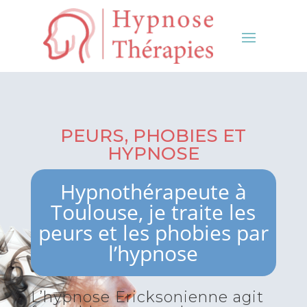
PEURS, PHOBIES ET
HYPNOSE
Hypnothérapeute à
Toulouse, je traite les
peurs et les phobies par
l’hypnose
L’hypnose Ericksonienne agit