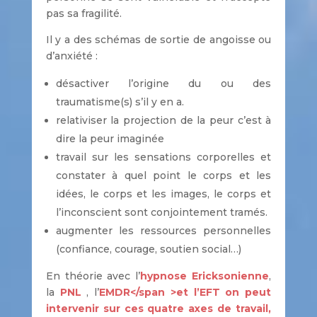
pas sa fragilité.
Il y a des schémas de sortie de angoisse ou
d’anxiété :
désactiver l’origine du ou des
traumatisme(s) s’il y en a.
relativiser la projection de la peur c’est à
dire la peur imaginée
travail sur les sensations corporelles et
constater à quel point le corps et les
idées, le corps et les images, le corps et
l’inconscient sont conjointement tramés.
augmenter les ressources personnelles
(confiance, courage, soutien social…)
En théorie avec l’
hypnose Ericksonienne
,
la
PNL
, l’
EMDR</span >et
l’EFT
on peut
intervenir sur ces quatre axes de travail,