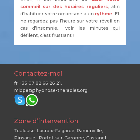
sommeil sur des horaires réguliers
, afin
d’habituer votre organisme à un
rythme
. Et
ne regardez pas l’heure sur votre réveil en
cas d’insomnie… voir les minutes qui
défilent, c’est frustrant !
Contactez-moi
fr +33 07 82 66 26 21.
mlopez@hypnose-therapies.org
Zone d’intervention
Toulouse, Lacroix-Falgarde, Ramonville,
Pinsaguel, Portet-sur-Garonne, Castanet,